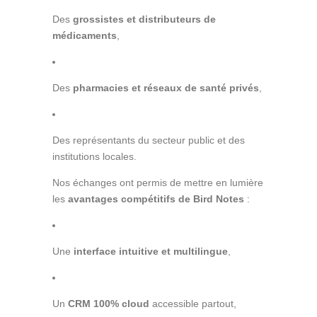
Des
grossistes et distributeurs de
médicaments
,
Des
pharmacies et réseaux de santé privés
,
Des représentants du secteur public et des
institutions locales.
Nos échanges ont permis de mettre en lumière
les
avantages compétitifs de Bird Notes
:
Une
interface intuitive et multilingue
,
Un
CRM 100% cloud
accessible partout,